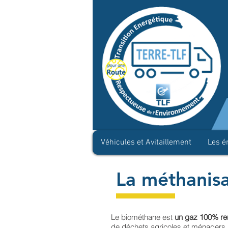
Véhicules et Avitaillement
Les é
La méthanis
Le biométhane est
un gaz 100% re
de déchets agricoles et ménagers,