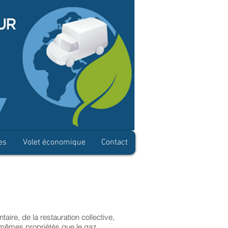
es
Volet économique
Contact
taire, de la restauration collective,
 mêmes propriétés que le gaz