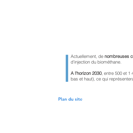
Actuellement, de
nombreuses coll
d'injection du biométhane.
A l'horizon 2030
, entre 500 et 1
bas et haut), ce qui représente
Plan du site
-Véhicule et avitaillement
-Conta
-Energies disponibles
-Menti
-Réglementation
-Démarches Volontaires