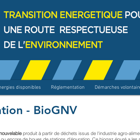
nergies disponibles
Réglementation
Démarches volontair
ation - BioGNV
nouvelable
produit à partir de déchets issus de l'industrie agro-alimen
 ou encore de boues de stations d'épuration. Ce biogaz épuré a les