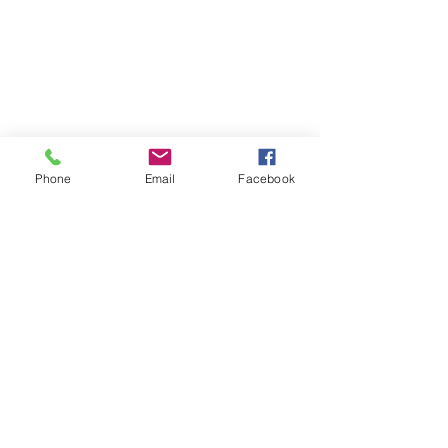
-Démarches Volontaires
-Réglementation
-Volet économique
Phone
Email
Facebook
Plan du site
-Contact
-Mentions légales