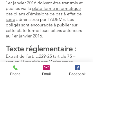
1er janvier 2016 doivent être transmis et
publiés via la
plate-forme informatique
des bilans d’émissions de gaz à effet de
serre
administrée par l’ADEME. Les
obligés sont encouragés à publier sur
cette plate-forme leurs bilans antérieurs
au 1er janvier 2016.
Texte réglementaire :
Extrait de l’art. L.229-25 (article 75 –
section 4) modifié par
Ordonnance
n°2015-1737 du 24 décembre 2015 - art. 1
Phone
Email
Facebook
En savoir plus
En savoir plus
-Véhicule et avitaillement
-Energies disponibles